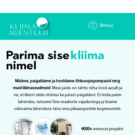
Menüü
Parima sise
kliima
nimel
Müüme, paigaldame ja hooldame õhksoojuspumpasid ning
muid kliimaseadmeid
. Meie jaoks on tähtis teha tööd ausalt ja
nii, et klient oleks rõõmus ka pärast paigaldust. Et leida parim
lahendus, tutvume Teie reaalsete vajadustega ja leiame
sobivaima lahenduse tänu oma pikaaegsetele kogemustele.
4000+
erinevat projekti