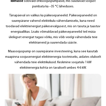
kliimasse
sobivaid õhksoojuspumpasid, mis suudavad soojust
pumbata ka –35 °C läheduses.
Tänapäeval on valikus ka päikesepaneelid. Päikesepaneelid on
suurepärane vahend elektrikulu vähendamiseks, kuna need
toodavad elektrienergiat päikesevalgusest, mis on tasuta ja taastuv
energiaallikas. Lisaks võimaldavad päikesepaneelid teil müüa
üleliigset energiat tagasi võrku, mis võib veelgi vähendada teie
elektriarveid ja suurendada sääste.
Maasoojuspump on suurepärane investeering, kuna see kasutab
maapinna soojusenergiat elektrienergia tootmiseks, aidates oluliselt
vähendada teie elektrikulusid. Keskmine soojatulu 1 kW
elektrienergia kohta on tavaliselt umbes 4-6 kW.