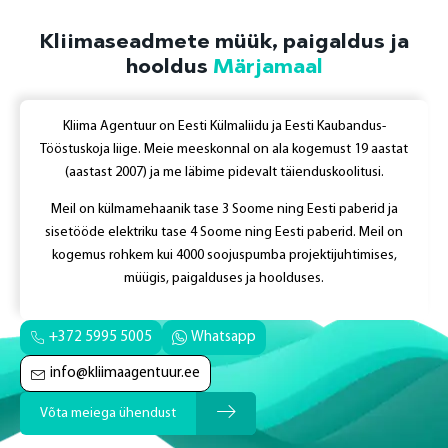
Kliimaseadmete müük, paigaldus ja
hooldus
Märjamaal
Kliima Agentuur on Eesti Külmaliidu ja Eesti Kaubandus-
Tööstuskoja liige. Meie meeskonnal on ala kogemust
19
aastat
(aastast 2007) ja me läbime pidevalt täienduskoolitusi.
Meil on külmamehaanik tase 3 Soome ning Eesti paberid ja
sisetööde elektriku tase 4 Soome ning Eesti paberid. Meil on
kogemus rohkem kui 4000 soojuspumba projektijuhtimises,
müügis, paigalduses ja hoolduses.
+372 5995 5005
Whatsapp
info@kliimaagentuur.ee
Võta meiega ühendust