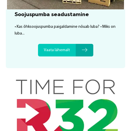
Soojuspumba seadustamine
• Kas õhksoojuspumba paigaldamine nõuab luba? • Miks on
luba...
Vaata lähemalt