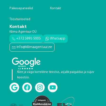
Päikesepaneelid
Kontakt
Tööstustooted
Kontakt
Kliima Agentuur OÜ
+372 5995 5005
Whatsapp
info@kliimaagentuur.ee
Kiire ja väga korrektne teostus, asjalik paigaldus ja sujuv
koostöö.