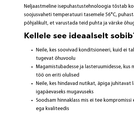
Neljaastmeline isepuhastustehnoloogia tõstab ko
soojusvaheti temperatuuri tasemele 56°C, puhas
põhjalikult, et varustada teid puhta ja värske õhu
Kellele see ideaalselt sobib
Neile, kes soovivad konditsioneeri, kuid ei t
tugevat õhuvoolu
Magamistubadesse ja lasteruumidesse, kus 
töö on eriti olulised
Neile, kes hindavad nutikat, äpiga juhitavat
igapäevaseks mugavuseks
Soodsam hinnaklass mis ei tee kompromissi
ega kvaliteedis