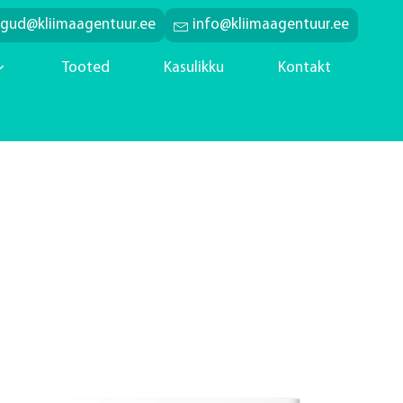
ngud@kliimaagentuur.ee
info@kliimaagentuur.ee
Tooted
Kasulikku
Kontakt