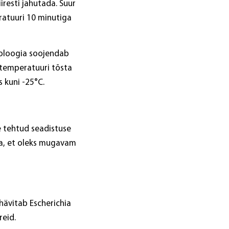
iresti jahutada. Suur
ratuuri 10 minutiga
noloogia soojendab
etemperatuuri tõsta
 kuni -25°C.
 tehtud seadistuse
da, et oleks mugavam
hävitab Escherichia
reid.