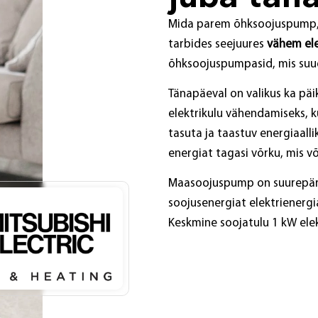
Mida parem õhksoojuspump, 
tarbides seejuures
vähem ele
õhksoojuspumpasid, mis suu
Tänapäeval on valikus ka pä
elektrikulu vähendamiseks, 
tasuta ja taastuv energiaalli
energiat tagasi võrku, mis v
Maasoojuspump on suurepära
soojusenergiat elektrienergia
Keskmine soojatulu 1 kW elek