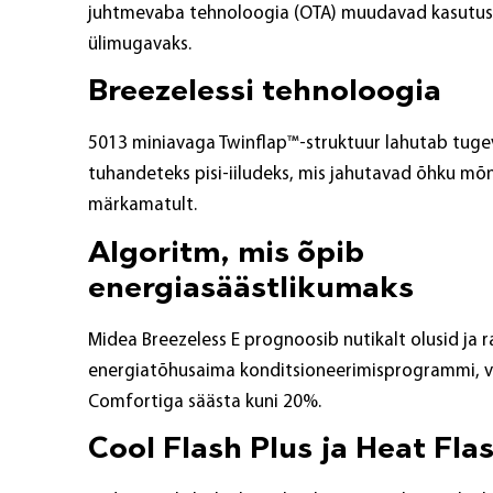
juhtmevaba tehnoloogia (OTA) muudavad kasut
ülimugavaks.
Breezelessi tehnoloogia
5013 miniavaga Twinflap™-struktuur lahutab tug
tuhandeteks pisi-iiludeks, mis jahutavad õhku mõn
märkamatult.
Algoritm, mis õpib
energiasäästlikumaks
Midea Breezeless E prognoosib nutikalt olusid ja 
energiatõhusaima konditsioneerimisprogrammi, 
Comfortiga säästa kuni 20%.
Cool Flash Plus ja Heat Fla