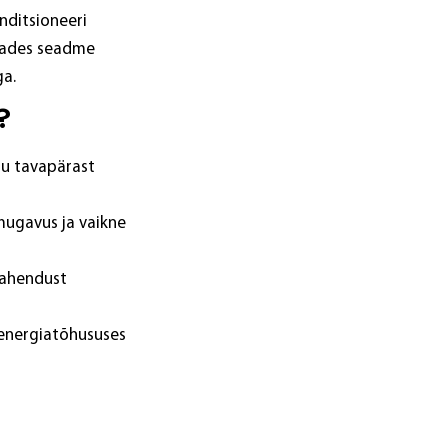
nditsioneeri
tades seadme
ga.
?
alu tavapärast
mugavus ja vaikne
 lahendust
 energiatõhususes