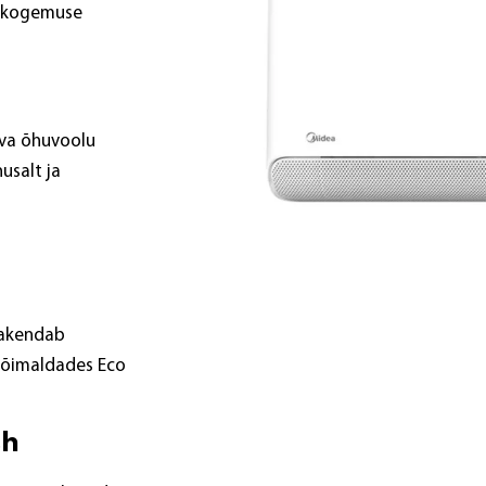
uskogemuse
eva õhuvoolu
usalt ja
rakendab
võimaldades Eco
sh