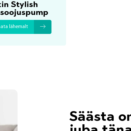
in Stylish
soojuspump
aata lähemalt
Säästa o
juba tän