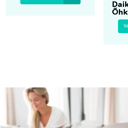
Daik
Õhk
V