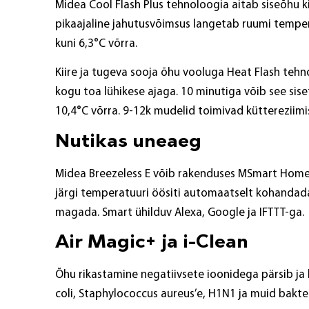
Midea Cool Flash Plus tehnoloogia aitab siseõhu ki
pikaajaline jahutusvõimsus langetab ruumi tempe
kuni 6,3°C võrra.
Kiire ja tugeva sooja õhu vooluga Heat Flash teh
kogu toa lühikese ajaga. 10 minutiga võib see sis
10,4°C võrra. 9-12k mudelid toimivad küttereziimis
Nutikas uneaeg
Midea Breezeless E võib rakenduses MSmart Home
järgi temperatuuri öösiti automaatselt kohanda
magada. Smart ühilduv Alexa, Google ja IFTTT-ga.
Air Magic+ ja i-Clean
Õhu rikastamine negatiivsete ioonidega pärsib ja 
coli, Staphylococcus aureus’e, H1N1 ja muid bakte