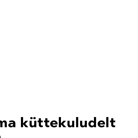
ma küttekuludelt
a