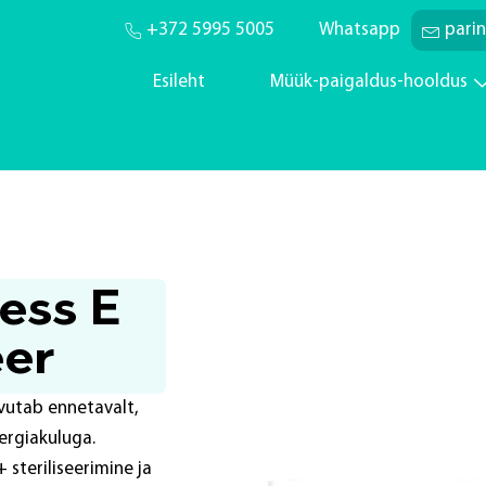
+372 5995 5005
Whatsapp
pari
Esileht
Müük-paigaldus-hooldus
ess E
eer
vutab ennetavalt,
rgiakuluga.
 steriliseerimine ja