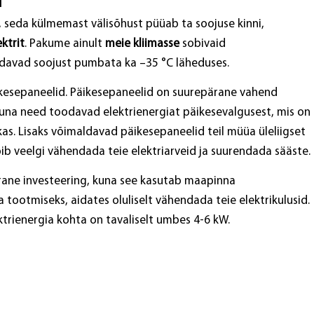
seda külmemast välisõhust püüab ta soojuse kinni,
ktrit
. Pakume ainult
meie kliimasse
sobivaid
davad soojust pumbata ka –35 °C läheduses.
ikesepaneelid. Päikesepaneelid on suurepärane vahend
kuna need toodavad elektrienergiat päikesevalgusest, mis on
kas. Lisaks võimaldavad päikesepaneelid teil müüa üleliigset
õib veelgi vähendada teie elektriarveid ja suurendada sääste.
ne investeering, kuna see kasutab maapinna
 tootmiseks, aidates oluliselt vähendada teie elektrikulusid.
trienergia kohta on tavaliselt umbes 4-6 kW.