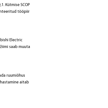
9,1. Kütmise SCOP
nteeritud tööpiir
ishi Electric
žiimi saab muuta
dada ruumiõhus
puhastamine aitab