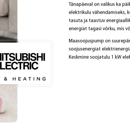
Tänapäeval on valikus ka pä
elektrikulu vähendamiseks, 
tasuta ja taastuv energiaalli
energiat tagasi võrku, mis v
Maasoojuspump on suurepära
soojusenergiat elektrienergia
Keskmine soojatulu 1 kW elek