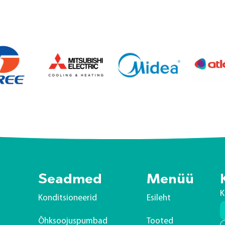
Seadmed
Menüü
K
Konditsioneerid
Esileht
Õhksoojuspumbad
Tooted