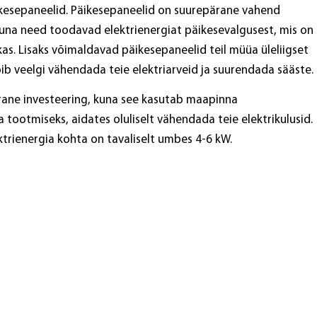
ikesepaneelid. Päikesepaneelid on suurepärane vahend
kuna need toodavad elektrienergiat päikesevalgusest, mis on
kas. Lisaks võimaldavad päikesepaneelid teil müüa üleliigset
õib veelgi vähendada teie elektriarveid ja suurendada sääste.
ne investeering, kuna see kasutab maapinna
 tootmiseks, aidates oluliselt vähendada teie elektrikulusid.
trienergia kohta on tavaliselt umbes 4-6 kW.