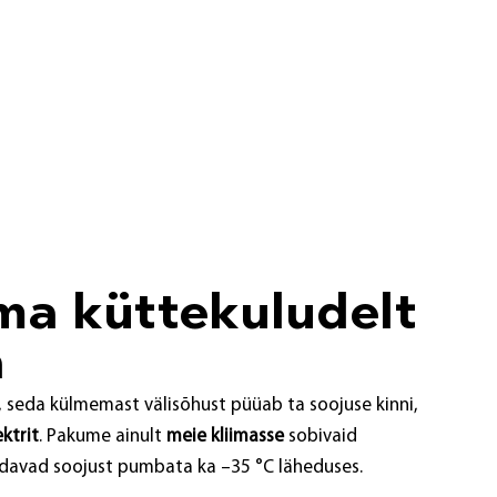
ma küttekuludelt
a
seda külmemast välisõhust püüab ta soojuse kinni,
ktrit
. Pakume ainult
meie kliimasse
sobivaid
davad soojust pumbata ka –35 °C läheduses.