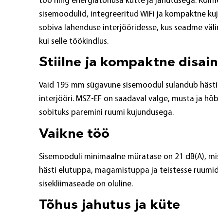
töö ning energiatõhusa kütte ja jahutusega. Kolm
sisemoodulid, integreeritud WiFi ja kompaktne kuj
sobiva lahenduse interjööridesse, kus seadme väl
kui selle töökindlus.
Stiilne ja kompaktne disain
Vaid 195 mm sügavune sisemoodul sulandub hästi
interjööri. MSZ-EF on saadaval valge, musta ja hõ
sobituks paremini ruumi kujundusega.
Vaikne töö
Sisemooduli minimaalne müratase on 21 dB(A), mi
hästi elutuppa, magamistuppa ja teistesse ruumid
sisekliimaseade on oluline.
Tõhus jahutus ja küte