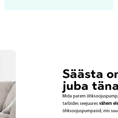
Säästa o
juba tän
Mida parem õhksoojuspump, 
tarbides seejuures
vähem ele
õhksoojuspumpasid, mis suu