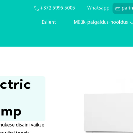
+372 5995 5005
Whatsapp
pari
Esileht
Müük-paigaldus-hooldus
ctric
ump
hukese disaini vaikse