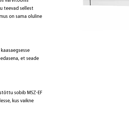
es värvitoonis
u teevad sellest
imus on sama oluline
 kaasaegsesse
bedasena, et seade
stõttu sobib MSZ-EF
esse, kus vaikne