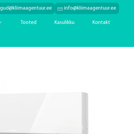
ngud@kliimaagentuur.ee
info@kliimaagentuur.ee
Tooted
Kasulikku
Kontakt