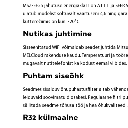
MSZ-EF25 jahutuse energiaklass on A+++ ja SEER 
ulatub mudelist sõltuvalt väärtuseni 4,6 ning gara
kütterežiimis on kuni -20°C.
Nutikas juhtimine
Sisseehitatud WiFi võimaldab seadet juhtida Mitsub
MELCloud rakenduse kaudu. Temperatuuri ja tööre
mugavalt nutitelefonist ka kodust eemal viibides.
Puhtam siseõhk
Seadmes sisalduv õhupuhastusfilter aitab vähen
leiduvaid soovimatuid osakesi. Regulaarne filtri 
säilitada seadme tõhusa töö ja hea õhukvaliteedi.
R32 külmaaine